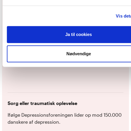
Personlig udvikling
Vis det
Ifølge Depressionsforeningen lider op mod 150.000
danskere af depression.
Ja til cookies
16
%
Nødvendige
Sorg eller traumatisk oplevelse
Ifølge Depressionsforeningen lider op mod 150.000
danskere af depression.