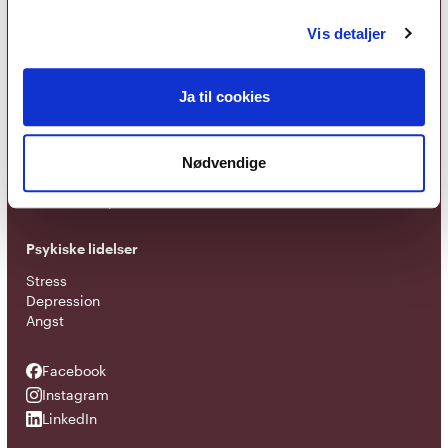
Foreningen
Vis detaljer
Om foreningen
Organisation
EAP - Europæisk samarbejde
Ja til cookies
Terapiretninger
Metakognitiv terapi
Nødvendige
Kognitiv adfærdsterapi
Narrativ terapi
Psykiske lidelser
Stress
Depression
Angst
Facebook
Facebook
Instagram
Instagram
LinkedIn
LinkedIn