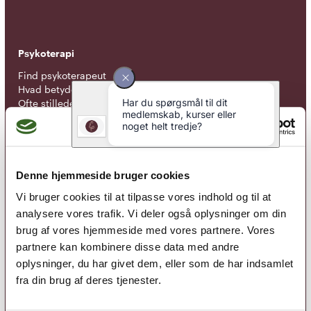
Psykoterapi
Find psykoterapeut
Hvad betyder titlen 'psykoterapeut MPF' ?
Ofte stillede spørgsmål
Psykoterapeuter nær dig
Medlemskab
Optagelseskriterier
Denne hjemmeside bruger cookies
Medlemsfordele
Vi bruger cookies til at tilpasse vores indhold og til at
Kontingent
analysere vores trafik. Vi deler også oplysninger om din
brug af vores hjemmeside med vores partnere. Vores
Nyheder
partnere kan kombinere disse data med andre
Kurser
oplysninger, du har givet dem, eller som de har indsamlet
Tidsskrift for Psykoterapi
fra din brug af deres tjenester.
Tilmeld nyhedsbrev