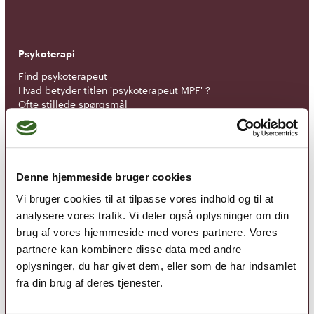
Psykoterapi
Find psykoterapeut
Hvad betyder titlen 'psykoterapeut MPF' ?
Ofte stillede spørgsmål
Psykoterapeuter nær dig
Medlemskab
Optagelseskriterier
Denne hjemmeside bruger cookies
Medlemsfordele
Vi bruger cookies til at tilpasse vores indhold og til at
Kontingent
analysere vores trafik. Vi deler også oplysninger om din
brug af vores hjemmeside med vores partnere. Vores
Nyheder
partnere kan kombinere disse data med andre
Kurser
oplysninger, du har givet dem, eller som de har indsamlet
Tidsskrift for Psykoterapi
fra din brug af deres tjenester.
Tilmeld nyhedsbrev