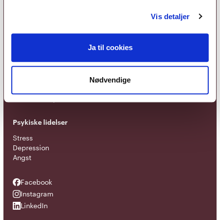
Foreningen
Vis detaljer
Om foreningen
Organisation
EAP - Europæisk samarbejde
Ja til cookies
Terapiretninger
Metakognitiv terapi
Nødvendige
Kognitiv adfærdsterapi
Narrativ terapi
Psykiske lidelser
Stress
Depression
Angst
Facebook
Facebook
Instagram
Instagram
LinkedIn
LinkedIn