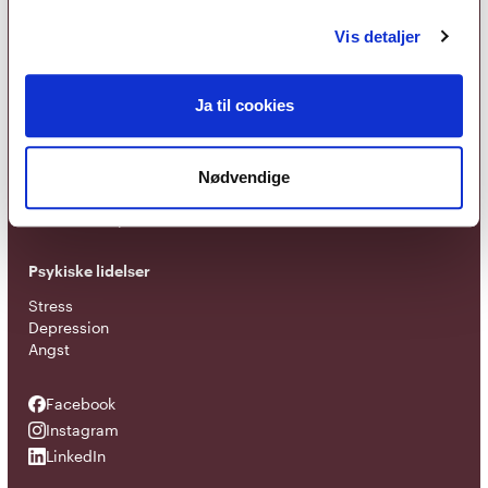
Foreningen
Vis detaljer
Om foreningen
Organisation
EAP - Europæisk samarbejde
Ja til cookies
Terapiretninger
Metakognitiv terapi
Nødvendige
Kognitiv adfærdsterapi
Narrativ terapi
Psykiske lidelser
Stress
Depression
Angst
Facebook
Facebook
Instagram
Instagram
LinkedIn
LinkedIn