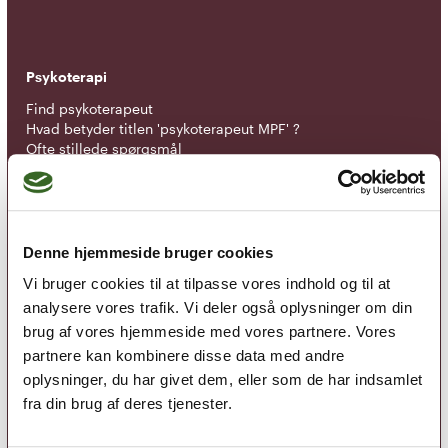
Psykoterapi
Find psykoterapeut
Hvad betyder titlen 'psykoterapeut MPF' ?
Ofte stillede spørgsmål
Psykoterapeuter nær dig
Medlemskab
Optagelseskriterier
Denne hjemmeside bruger cookies
Medlemsfordele
Vi bruger cookies til at tilpasse vores indhold og til at
Kontingent
analysere vores trafik. Vi deler også oplysninger om din
brug af vores hjemmeside med vores partnere. Vores
Nyheder
partnere kan kombinere disse data med andre
Kurser
oplysninger, du har givet dem, eller som de har indsamlet
Tidsskrift for Psykoterapi
fra din brug af deres tjenester.
Tilmeld nyhedsbrev