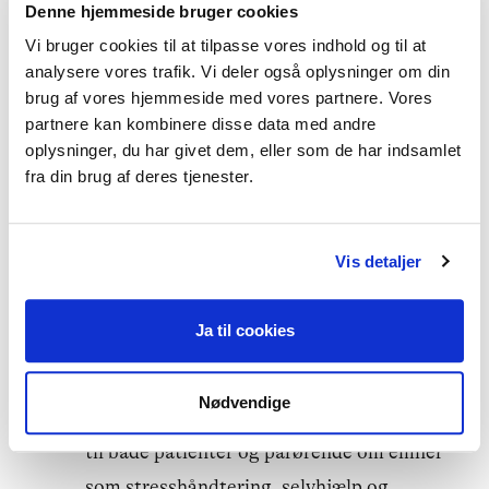
Denne hjemmeside bruger cookies
De arbejder tæt sammen med læger,
Vi bruger cookies til at tilpasse vores indhold og til at
sygeplejersker og andre
analysere vores trafik. Vi deler også oplysninger om din
sundhedsprofessionelle for at sikre en
brug af vores hjemmeside med vores partnere. Vores
integreret og holistisk tilgang til
partnere kan kombinere disse data med andre
oplysninger, du har givet dem, eller som de har indsamlet
patientens behandling. Dette inkluderer
fra din brug af deres tjenester.
regelmæssig kommunikation, koordinering
af behandlingsplaner og samarbejde om at
identificere og adressere eventuelle tiltag,
Vis detaljer
der kan aflaste patienten.
Ja til cookies
Psykoedukation og undervisning
Nødvendige
De tilbyder psykoedukation og workshops
til både patienter og pårørende om emner
som stresshåndtering, selvhjælp og