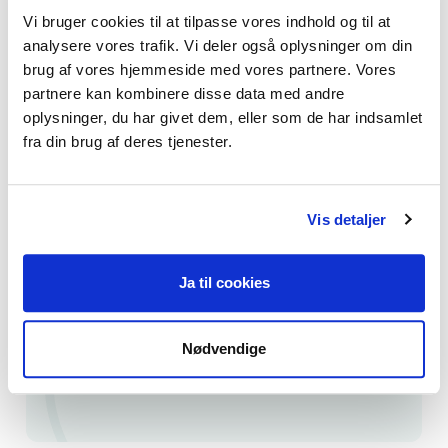
personalet på centret eller botilbuddet,
Vi bruger cookies til at tilpasse vores indhold og til at
analysere vores trafik. Vi deler også oplysninger om din
herunder træning i terapeutiske teknikker
brug af vores hjemmeside med vores partnere. Vores
og strategier samt støtte og supervision i
partnere kan kombinere disse data med andre
deres arbejde med borgerne.
oplysninger, du har givet dem, eller som de har indsamlet
fra din brug af deres tjenester.
Vis detaljer
Find psykoterapeut
Ja til cookies
Søg blandt vores medlemmer
Nødvendige