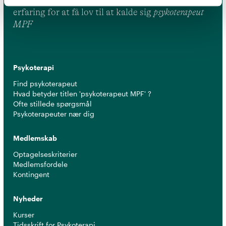
leve op til en række kriterier om uddannelse og
erfaring for at få lov til at kalde sig
psykoterapeut
MPF
Psykoterapi
Find psykoterapeut
Hvad betyder titlen 'psykoterapeut MPF' ?
Ofte stillede spørgsmål
Psykoterapeuter nær dig
Medlemskab
Optagelseskriterier
Medlemsfordele
Kontingent
Nyheder
Kurser
Tidsskrift for Psykoterapi