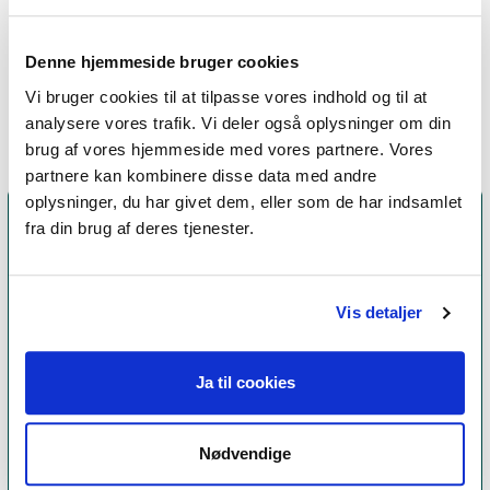
terapiformer
Denne hjemmeside bruger cookies
Metakognitiv terapi
Vi bruger cookies til at tilpasse vores indhold og til at
analysere vores trafik. Vi deler også oplysninger om din
brug af vores hjemmeside med vores partnere. Vores
partnere kan kombinere disse data med andre
oplysninger, du har givet dem, eller som de har indsamlet
fra din brug af deres tjenester.
Vis detaljer
Ja til cookies
Et medlemskab af Dansk Psykoterapeutforening
Nødvendige
er et kvalitetsstempel. Alle vores medlemmer skal