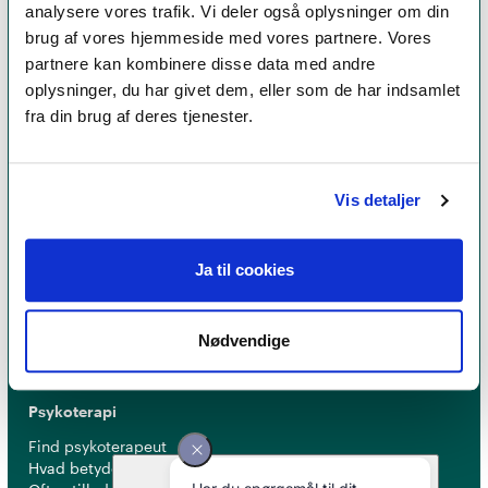
analysere vores trafik. Vi deler også oplysninger om din
brug af vores hjemmeside med vores partnere. Vores
partnere kan kombinere disse data med andre
oplysninger, du har givet dem, eller som de har indsamlet
fra din brug af deres tjenester.
Vis detaljer
Et medlemskab af Dansk Psykoterapeutforening
er et kvalitetsstempel. Alle vores medlemmer skal
leve op til en række kriterier om uddannelse og
Ja til cookies
erfaring for at få lov til at kalde sig
psykoterapeut
MPF
Nødvendige
Psykoterapi
Find psykoterapeut
Hvad betyder titlen 'psykoterapeut MPF' ?