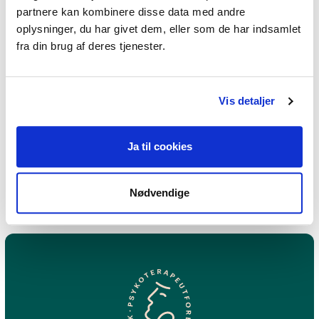
partnere kan kombinere disse data med andre
oplysninger, du har givet dem, eller som de har indsamlet
fra din brug af deres tjenester.
Jeg praktiserer følgende
terapiformer
Vis detaljer
Metakognitiv terapi,
Acceptance and Commitment
Ja til cookies
Therapy (ACT)
Nødvendige