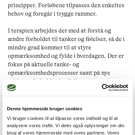
principper. Forløbene tilpasses den enkeltes 
behov og foregår i trygge rammer. 

I terapien arbejdes der med at forstå og 
ændre forholdet til tanker og følelser, så de i 
mindre grad kommer til at styre 
opmærksomhed og fylde i hverdagen. Der er 
fokus på aktuelle tanke- og 
opmærksomhedsprocesser samt på nye 
måder at forholde sig til disse.
Denne hjemmeside bruger cookies
Jeg kan hjælpe dig med
Vi bruger cookies til at tilpasse vores indhold og til at
Angst,
Depression,
Stress
analysere vores trafik. Vi deler også oplysninger om din
brug af vores hjemmeside med vores partnere. Vores