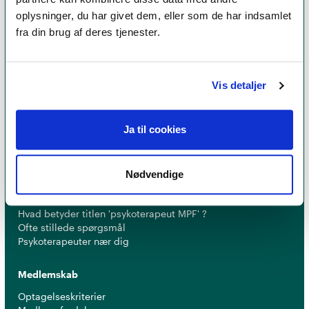
oplysninger, du har givet dem, eller som de har indsamlet
fra din brug af deres tjenester.
Et medlemskab af Dansk Psykoterapeutforening
er et kvalitetsstempel. Alle vores medlemmer skal
leve op til en række kriterier om uddannelse og
Vis detaljer
erfaring for at få lov til at kalde sig
psykoterapeut
MPF
Ja til cookies
Nødvendige
Psykoterapi
Find psykoterapeut
Hvad betyder titlen 'psykoterapeut MPF' ?
Ofte stillede spørgsmål
Psykoterapeuter nær dig
Medlemskab
Optagelseskriterier