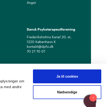
Angst
Dansk Psykoterapeutforening
Frederiksholms Kanal 20, st.
1220 København K
kontakt@dpfo.dk
70 27 70 07
Ja til cookies
å oplysninger om
ata med andre
Nødvendige
Privatlivspolitik
Cookiepolitik