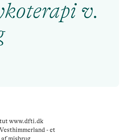
ykoterapi v.
g
tut www.dfti.dk

 Vesthimmerland - et 
 af misbrug
