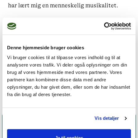
har lært mig en menneskelig musikalitet.

Liv: jeg kan relatere de fleste livssituationer 
til mine egne livserfaringer.

Omsorg: Jeg nærer et stort og dybfølt ønske 
Denne hjemmeside bruger cookies
om at hjælpe andre mennesker.

Vi bruger cookies til at tilpasse vores indhold og til at
analysere vores trafik. Vi deler også oplysninger om din
brug af vores hjemmeside med vores partnere. Vores
Læs mere om mine kompetencer på 
partnere kan kombinere disse data med andre
www.artlife.care
oplysninger, du har givet dem, eller som de har indsamlet
fra din brug af deres tjenester.
Vis detaljer
Ja til cookies