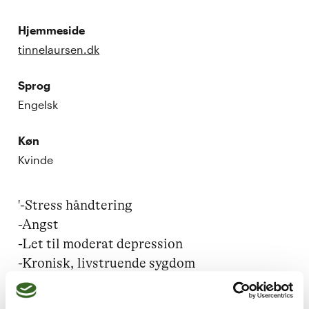
Hjemmeside
tinnelaursen.dk
Sprog
Engelsk
Køn
Kvinde
'-Stress håndtering

-Angst

-Let til moderat depression

-Kronisk, livstruende sygdom

-Sorg, krise, tab

-Akut chok eller krise
