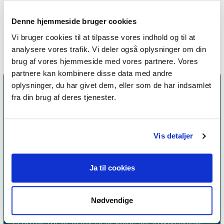
Terapi, supervision, undervisning, kurser
Denne hjemmeside bruger cookies
Vi bruger cookies til at tilpasse vores indhold og til at
analysere vores trafik. Vi deler også oplysninger om din
brug af vores hjemmeside med vores partnere. Vores
partnere kan kombinere disse data med andre
oplysninger, du har givet dem, eller som de har indsamlet
fra din brug af deres tjenester.
Vis detaljer
Ja til cookies
Et medlemskab af Dansk Psykoterapeutforening
er et kvalitetsstempel. Alle vores medlemmer skal
Nødvendige
leve op til en række kriterier om uddannelse og
erfaring for at få lov til at kalde sig
psykoterapeut