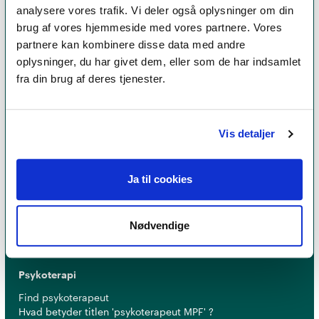
analysere vores trafik. Vi deler også oplysninger om din
brug af vores hjemmeside med vores partnere. Vores
partnere kan kombinere disse data med andre
oplysninger, du har givet dem, eller som de har indsamlet
fra din brug af deres tjenester.
Vis detaljer
Et medlemskab af Dansk Psykoterapeutforening
er et kvalitetsstempel. Alle vores medlemmer skal
leve op til en række kriterier om uddannelse og
Ja til cookies
erfaring for at få lov til at kalde sig
psykoterapeut
MPF
Nødvendige
Psykoterapi
Find psykoterapeut
Hvad betyder titlen 'psykoterapeut MPF' ?