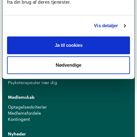
fra din brug af deres tjenester.
er et kvalitetsstempel. Alle vores medlemmer skal
leve op til en række kriterier om uddannelse og
erfaring for at få lov til at kalde sig
psykoterapeut
Vis detaljer
MPF
Ja til cookies
Psykoterapi
Find psykoterapeut
Nødvendige
Hvad betyder titlen 'psykoterapeut MPF' ?
Ofte stillede spørgsmål
Psykoterapeuter nær dig
Medlemskab
Optagelseskriterier
Medlemsfordele
Kontingent
Nyheder