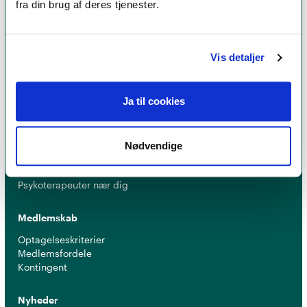
fra din brug af deres tjenester.
er et kvalitetsstempel. Alle vores medlemmer skal
leve op til en række kriterier om uddannelse og
erfaring for at få lov til at kalde sig
psykoterapeut
Vis detaljer
MPF
Ja til cookies
Psykoterapi
Find psykoterapeut
Nødvendige
Hvad betyder titlen 'psykoterapeut MPF' ?
Ofte stillede spørgsmål
Psykoterapeuter nær dig
Medlemskab
Optagelseskriterier
Medlemsfordele
Kontingent
Nyheder