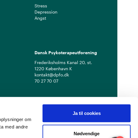
Stress
Depression
Angst
Dansk Psykoterapeutforening
Frederiksholms Kanal 20, st.
1220 København K
kontakt@dpfo.dk
70 27 70 07
Ja til cookies
å oplysninger om
ata med andre
Nødvendige
Privatlivspolitik
Cookiepolitik