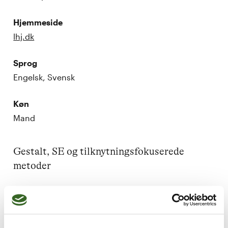
Hjemmeside
lhj.dk
Sprog
Engelsk, Svensk
Køn
Mand
Gestalt, SE og tilknytningsfokuserede 
metoder

Eksistentielle problemer, angst, depression, 
traumer fra tab og ulykker, 
udviklingstraumer