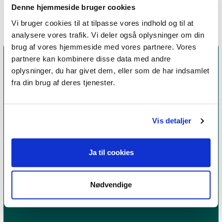
Denne hjemmeside bruger cookies
Vi bruger cookies til at tilpasse vores indhold og til at
analysere vores trafik. Vi deler også oplysninger om din
brug af vores hjemmeside med vores partnere. Vores
partnere kan kombinere disse data med andre
oplysninger, du har givet dem, eller som de har indsamlet
fra din brug af deres tjenester.
Vis detaljer
Ja til cookies
Et medlemskab af Dansk Psykoterapeutforening
er et kvalitetsstempel. Alle vores medlemmer skal
leve op til en række kriterier om uddannelse og
Nødvendige
erfaring for at få lov til at kalde sig
psykoterapeut
MPF