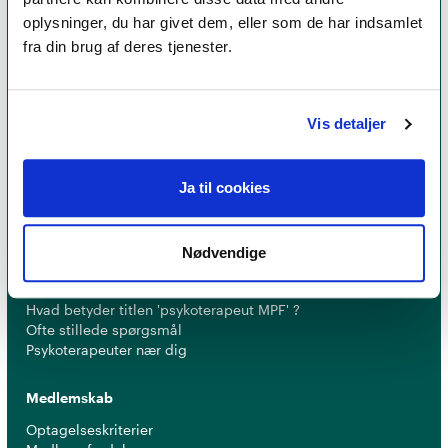
oplysninger, du har givet dem, eller som de har indsamlet
fra din brug af deres tjenester.
Et medlemskab af Dansk Psykoterapeutforening
er et kvalitetsstempel. Alle vores medlemmer skal
leve op til en række kriterier om uddannelse og
Vis detaljer
erfaring for at få lov til at kalde sig
psykoterapeut
MPF
Ja til cookies
Nødvendige
Psykoterapi
Find psykoterapeut
Hvad betyder titlen 'psykoterapeut MPF' ?
Ofte stillede spørgsmål
Psykoterapeuter nær dig
Medlemskab
Optagelseskriterier