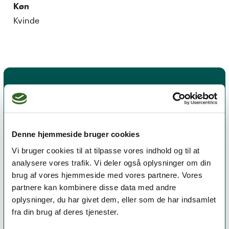
Køn
Kvinde
Denne hjemmeside bruger cookies
Vi bruger cookies til at tilpasse vores indhold og til at
analysere vores trafik. Vi deler også oplysninger om din
brug af vores hjemmeside med vores partnere. Vores
Et medlemskab af Dansk Psykoterapeutforening
partnere kan kombinere disse data med andre
er et kvalitetsstempel. Alle vores medlemmer skal
oplysninger, du har givet dem, eller som de har indsamlet
leve op til en række kriterier om uddannelse og
fra din brug af deres tjenester.
erfaring for at få lov til at kalde sig
psykoterapeut