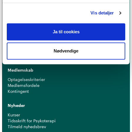
MPF
Vis detaljer
Psykoterapi
Ja til cookies
Find psykoterapeut
Hvad betyder titlen 'psykoterapeut MPF' ?
Ofte stillede spørgsmål
Nødvendige
Psykoterapeuter nær dig
Medlemskab
Optagelseskriterier
Medlemsfordele
Kontingent
Nyheder
Kurser
Tidsskrift for Psykoterapi
Tilmeld nyhedsbrev