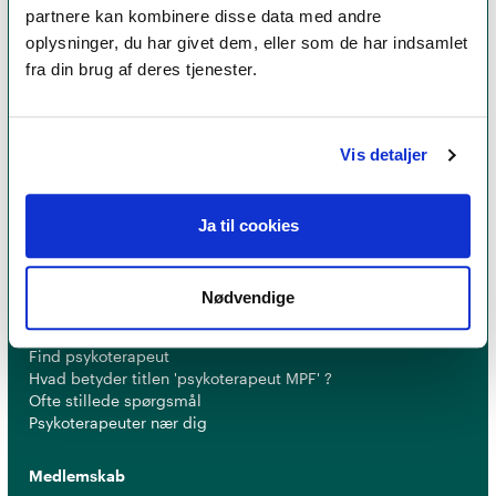
partnere kan kombinere disse data med andre
oplysninger, du har givet dem, eller som de har indsamlet
fra din brug af deres tjenester.
Et medlemskab af Dansk Psykoterapeutforening
er et kvalitetsstempel. Alle vores medlemmer skal
Vis detaljer
leve op til en række kriterier om uddannelse og
erfaring for at få lov til at kalde sig
psykoterapeut
MPF
Ja til cookies
Nødvendige
Psykoterapi
Find psykoterapeut
Hvad betyder titlen 'psykoterapeut MPF' ?
Ofte stillede spørgsmål
Psykoterapeuter nær dig
Medlemskab