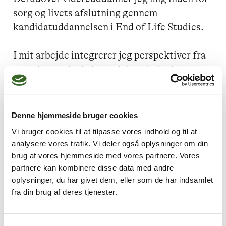
sorg og livets afslutning gennem 
kandidatuddannelsen i End of Life Studies.

I mit arbejde integrerer jeg perspektiver fra 
gestaltterapi, eksistentiel psykologi samt 
kognitive og holistisk tilgange. Jeg har 
erfaring med både individuelle samtaler og 
grupper og holder også foredrag om sorg, 
Denne hjemmeside bruger cookies
livskriser og mental trivsel.

Vi bruger cookies til at tilpasse vores indhold og til at
analysere vores trafik. Vi deler også oplysninger om din
Jeg arbejder desuden med faglig sparring, 
brug af vores hjemmeside med vores partnere. Vores
undervisning og projektudvikling inden for 
partnere kan kombinere disse data med andre
oplysninger, du har givet dem, eller som de har indsamlet
sorgstøtte og samtaler om livets afslutning i 
fra din brug af deres tjenester.
samarbejde med fagpersoner og 
organisationer.
