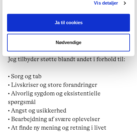
Vis detaljer
Fortrolighed, respekt og etisk ansvar er 
grundlæggende i mit arbejde. Jeg lægger 
Ja til cookies
vægt på at skabe et trygt og empatisk rum, 
hvor du kan blive mødt, hørt og støttet i det, 
der er vigtigt for dig.

Nødvendige
Jeg tilbyder støtte blandt andet i forhold til:

• Sorg og tab

• Livskriser og store forandringer

• Alvorlig sygdom og eksistentielle 
spørgsmål

• Angst og usikkerhed

• Bearbejdning af svære oplevelser
