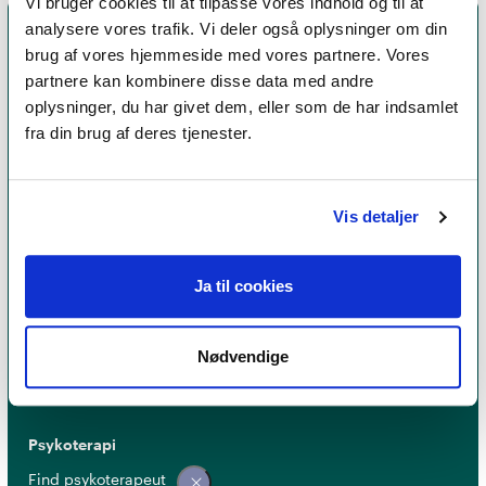
Vi bruger cookies til at tilpasse vores indhold og til at
analysere vores trafik. Vi deler også oplysninger om din
brug af vores hjemmeside med vores partnere. Vores
partnere kan kombinere disse data med andre
oplysninger, du har givet dem, eller som de har indsamlet
fra din brug af deres tjenester.
Vis detaljer
Et medlemskab af Dansk Psykoterapeutforening
er et kvalitetsstempel. Alle vores medlemmer skal
Ja til cookies
leve op til en række kriterier om uddannelse og
erfaring for at få lov til at kalde sig
psykoterapeut
MPF
Nødvendige
Psykoterapi
Find psykoterapeut