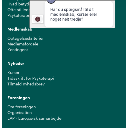
Hvad betyder titlen 'psykoterapeut MPF' ?
Ofte stillede spørgsmål
Psykoterapeuter nær dig
Medlemskab
Optagelseskriterier
Medlemsfordele
Kontingent
Nyheder
Kurser
Tidsskrift for Psykoterapi
Tilmeld nyhedsbrev
Foreningen
Om foreningen
Organisation
EAP - Europæisk samarbejde