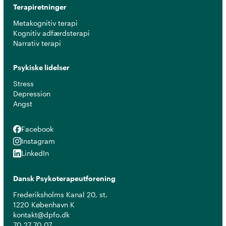
Terapiretninger
Metakognitiv terapi
Kognitiv adfærdsterapi
Narrativ terapi
Psykiske lidelser
Stress
Depression
Angst
Facebook
Facebook
Instagram
Instagram
LinkedIn
LinkedIn
Dansk Psykoterapeutforening
Frederiksholms Kanal 20, st.
1220 København K
kontakt@dpfo.dk
70 27 70 07