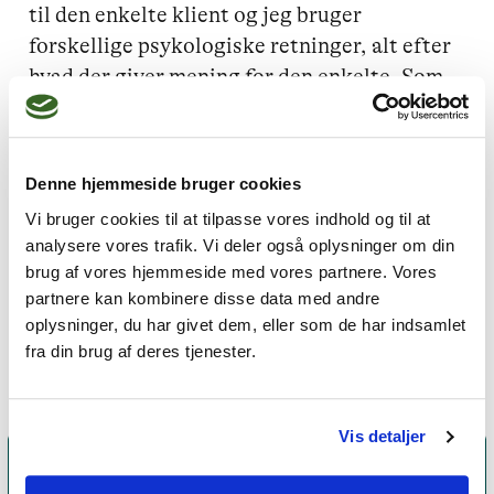
til den enkelte klient og jeg bruger 
forskellige psykologiske retninger, alt efter 
hvad der giver mening for den enkelte. Som 
terapeut arbejder jeg meget holistisk og 
dybdegående og inddrager gerne kreative og 
nonverbale processer, der hvor det giver 
Denne hjemmeside bruger cookies
mening. Oprindeligt er jeg uddannet 
Vi bruger cookies til at tilpasse vores indhold og til at
socialpædagog og har mange års erfaring i at 
analysere vores trafik. Vi deler også oplysninger om din
arbejde med mange forskellige mennesker 
brug af vores hjemmeside med vores partnere. Vores
og problematikker.

partnere kan kombinere disse data med andre
Hjemmeside: www.tineoestergaard.dk
oplysninger, du har givet dem, eller som de har indsamlet
fra din brug af deres tjenester.
Vis detaljer