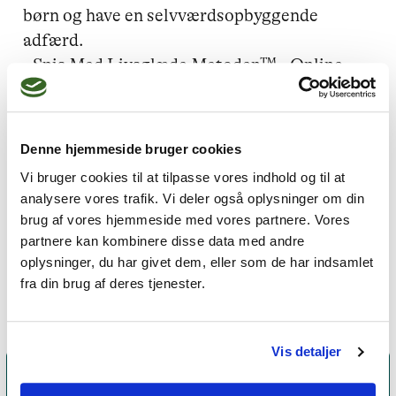
børn og have en selvværdsopbyggende 
adfærd. 

- Spis Med Livsglæde Metoden™ - Online 
forløb til dig, der ønsker at stoppe 
overspisning og i stedet spise med 
livsglæde. 

Denne hjemmeside bruger cookies
- Fysisk og online 1-1 forløb med både 
Vi bruger cookies til at tilpasse vores indhold og til at
spædbørn, børn, unge, voksne og familier. 

analysere vores trafik. Vi deler også oplysninger om din
- Jeg benytter adskillige metoder herunder 
brug af vores hjemmeside med vores partnere. Vores
EFT, sandplay, spædbarnsterapi, andre 
partnere kan kombinere disse data med andre
opstillingsmetoderne og meget mere.
oplysninger, du har givet dem, eller som de har indsamlet
fra din brug af deres tjenester.
Vis detaljer