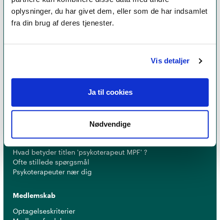
oplysninger, du har givet dem, eller som de har indsamlet
fra din brug af deres tjenester.
Et medlemskab af Dansk Psykoterapeutforening
er et kvalitetsstempel. Alle vores medlemmer skal
leve op til en række kriterier om uddannelse og
Vis detaljer
erfaring for at få lov til at kalde sig
psykoterapeut
MPF
Ja til cookies
Nødvendige
Psykoterapi
Find psykoterapeut
Hvad betyder titlen 'psykoterapeut MPF' ?
Ofte stillede spørgsmål
Psykoterapeuter nær dig
Medlemskab
Optagelseskriterier