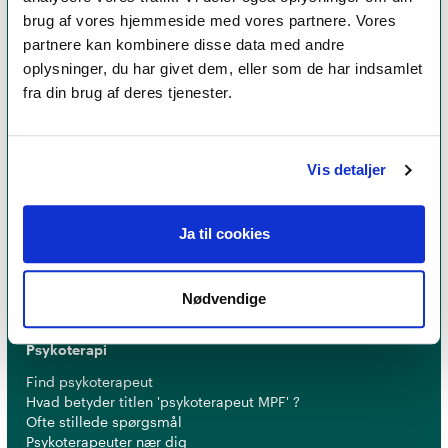
brug af vores hjemmeside med vores partnere. Vores
partnere kan kombinere disse data med andre
oplysninger, du har givet dem, eller som de har indsamlet
fra din brug af deres tjenester.
Et medlemskab af Dansk Psykoterapeutforening
Vis detaljer
er et kvalitetsstempel. Alle vores medlemmer skal
leve op til en række kriterier om uddannelse og
Ja til cookies
erfaring for at få lov til at kalde sig
psykoterapeut
MPF
Nødvendige
Psykoterapi
Find psykoterapeut
Hvad betyder titlen 'psykoterapeut MPF' ?
Ofte stillede spørgsmål
Psykoterapeuter nær dig