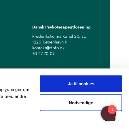
Dansk Psykoterapeutforening
Frederiksholms Kanal 20, st.
1220 København K
kontakt@dpfo.dk
70 27 70 07
Ja til cookies
å oplysninger om
ata med andre
Nødvendige
Privatlivspolitik
Cookiepolitik