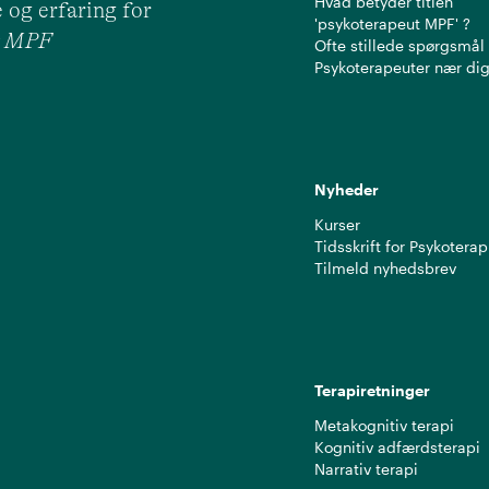
Hvad betyder titlen
 og erfaring for
'psykoterapeut MPF' ?
ut MPF
Ofte stillede spørgsmål
Psykoterapeuter nær di
Nyheder
Kurser
Tidsskrift for Psykoterap
Tilmeld nyhedsbrev
Terapiretninger
Metakognitiv terapi
Kognitiv adfærdsterapi
Narrativ terapi