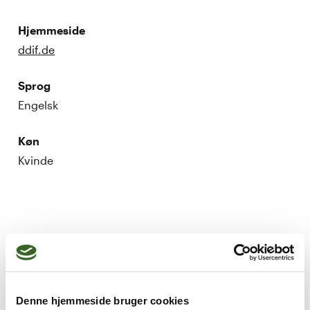
Hjemmeside
ddif.de
Sprog
Engelsk
Køn
Kvinde
relational disturbance within families, 
teams, classrooms etc.
Denne hjemmeside bruger cookies