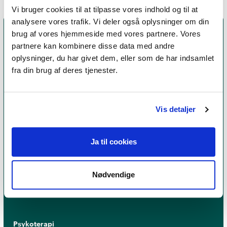
Vi bruger cookies til at tilpasse vores indhold og til at
analysere vores trafik. Vi deler også oplysninger om din
brug af vores hjemmeside med vores partnere. Vores
partnere kan kombinere disse data med andre
oplysninger, du har givet dem, eller som de har indsamlet
fra din brug af deres tjenester.
Vis detaljer
Et medlemskab af Dansk Psykoterapeutforening
Ja til cookies
er et kvalitetsstempel. Alle vores medlemmer skal
leve op til en række kriterier om uddannelse og
erfaring for at få lov til at kalde sig
psykoterapeut
Nødvendige
MPF
Psykoterapi