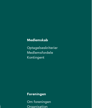
Medlemskab
Optagelseskriterier
Medlemsfordele
Kontingent
g
Foreningen
Om foreningen
i
Organisation