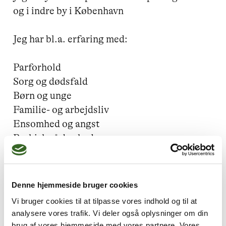
og i indre by i København

Jeg har bl.a. erfaring med:

Parforhold

Sorg og dødsfald

Børn og unge

Familie- og arbejdsliv

Ensomhed og angst

Psykisk sårbarhed

Udbrændthed og depression

Handicap og sygdom

Denne hjemmeside bruger cookies
Mine uddannelser:

Vi bruger cookies til at tilpasse vores indhold og til at
Uddannet psykoterapeut fra Københavns 
analysere vores trafik. Vi deler også oplysninger om din
Gestalt Institut (4-årig uddannelse)

brug af vores hjemmeside med vores partnere. Vores