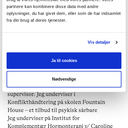
Konfliktvejleder fra Center for 
partnere kan kombinere disse data med andre
Konfliktløsning

oplysninger, du har givet dem, eller som de har indsamlet
fra din brug af deres tjenester.
Cand.pæd. i pædagogisk antropologi fra 
Aarhus Universitet

Folkeskolelærer (indenfor 
Vis detaljer
specialundervisningsområdet)

Ja til cookies
Det arbejder jeg med:

Ved siden af min praksis, er jeg frivilligleder 
– og koordinator hos Center for 
Nødvendige
Konfliktløsning. Jeg er foredragsholder og 
supervisor. Jeg underviser i 
Konflikthåndtering på skolen Fountain 
House – et tilbud til psykisk sårbare

Jeg underviser på Institut for 
Komplementær Hormonterapi v/ Caroline 