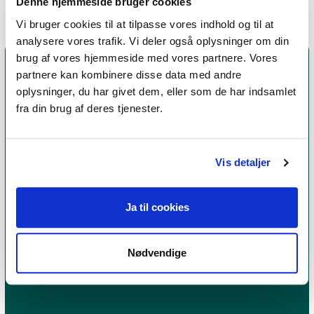
Denne hjemmeside bruger cookies
Vi bruger cookies til at tilpasse vores indhold og til at
analysere vores trafik. Vi deler også oplysninger om din
brug af vores hjemmeside med vores partnere. Vores
partnere kan kombinere disse data med andre
oplysninger, du har givet dem, eller som de har indsamlet
fra din brug af deres tjenester.
Vis detaljer
Et medlemskab af Dansk Psykoterapeutforening
Ja til cookies
er et kvalitetsstempel. Alle vores medlemmer skal
leve op til en række kriterier om uddannelse og
Nødvendige
erfaring for at få lov til at kalde sig
psykoterapeut
MPF