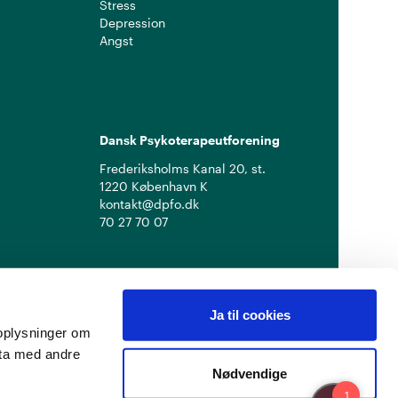
Stress
Depression
Angst
Dansk Psykoterapeutforening
Frederiksholms Kanal 20, st.
1220 København K
kontakt@dpfo.dk
70 27 70 07
Ja til cookies
å oplysninger om
ata med andre
Nødvendige
Privatlivspolitik
Cookiepolitik