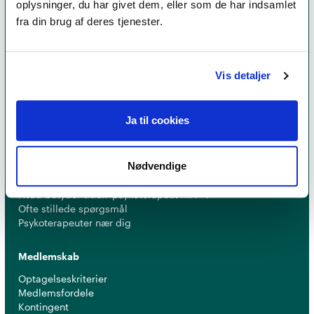
oplysninger, du har givet dem, eller som de har indsamlet
fra din brug af deres tjenester.
Et medlemskab af Dansk Psykoterapeutforening
er et kvalitetsstempel. Alle vores medlemmer skal
leve op til en række kriterier om uddannelse og
Vis detaljer
erfaring for at få lov til at kalde sig
psykoterapeut
MPF
Ja til cookies
Psykoterapi
Nødvendige
Find psykoterapeut
Hvad betyder titlen 'psykoterapeut MPF' ?
Ofte stillede spørgsmål
Psykoterapeuter nær dig
Medlemskab
Optagelseskriterier
Medlemsfordele
Kontingent