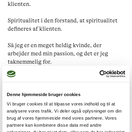
klienten. 

Spiritualitet i den forstand, at spiritualitet 
defineres af klienten.

Så jeg er en meget heldig kvinde, der 
arbejder med min passion, og det er jeg 
taknemmelig for.

English text:

I am a Bodynamic therapist

Denne hjemmeside bruger cookies
Vi bruger cookies til at tilpasse vores indhold og til at
My focus in my work is the connection 
analysere vores trafik. Vi deler også oplysninger om din
brug af vores hjemmeside med vores partnere. Vores
between the client and me.

partnere kan kombinere disse data med andre