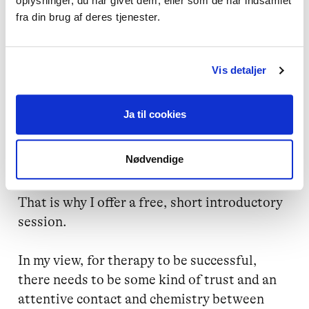
oplysninger, du har givet dem, eller som de har indsamlet
My priority is to create a safe enough space 
fra din brug af deres tjenester.
for the client to grow.

And to make the client aware of the body 
Vis detaljer
and the support the client can get from 
there.

Ja til cookies
In order to create a safe and developing 
Nødvendige
therapeutic space, good contact between 
client and therapist is of utmost importance.

That is why I offer a free, short introductory 
session.

In my view, for therapy to be successful, 
there needs to be some kind of trust and an 
attentive contact and chemistry between 