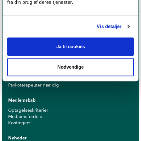
fra din brug af deres tjenester.
er et kvalitetsstempel. Alle vores medlemmer skal
leve op til en række kriterier om uddannelse og
erfaring for at få lov til at kalde sig
psykoterapeut
Vis detaljer
MPF
Ja til cookies
Psykoterapi
Find psykoterapeut
Nødvendige
Hvad betyder titlen 'psykoterapeut MPF' ?
Ofte stillede spørgsmål
Psykoterapeuter nær dig
Medlemskab
Optagelseskriterier
Medlemsfordele
Kontingent
Nyheder