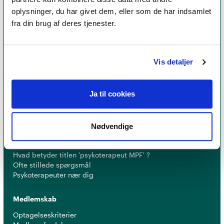
oplysninger, du har givet dem, eller som de har indsamlet
fra din brug af deres tjenester.
Et medlemskab af Dansk Psykoterapeutforening
er et kvalitetsstempel. Alle vores medlemmer skal
leve op til en række kriterier om uddannelse og
Vis detaljer
erfaring for at få lov til at kalde sig
psykoterapeut
MPF
Ja til cookies
Nødvendige
Psykoterapi
Find psykoterapeut
Hvad betyder titlen 'psykoterapeut MPF' ?
Ofte stillede spørgsmål
Psykoterapeuter nær dig
Medlemskab
Optagelseskriterier