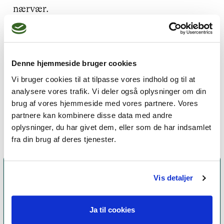
nærvær.

ID-Psykoterapi.

Børn og ungesamtaler inkl Cool Kids angst 
forløb.

Marte Meo.

Denne hjemmeside bruger cookies
Mindfulness for børn.

Vi bruger cookies til at tilpasse vores indhold og til at
Circling.

analysere vores trafik. Vi deler også oplysninger om din
brug af vores hjemmeside med vores partnere. Vores
Uddannelse,Kurser, supervision og foredrag.
partnere kan kombinere disse data med andre
oplysninger, du har givet dem, eller som de har indsamlet
fra din brug af deres tjenester.
Vis detaljer
Ja til cookies