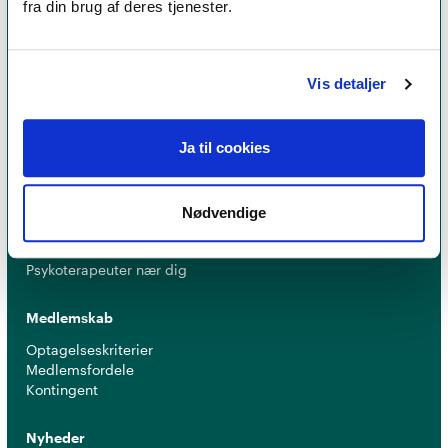
fra din brug af deres tjenester.
er et kvalitetsstempel. Alle vores medlemmer skal
leve op til en række kriterier om uddannelse og
erfaring for at få lov til at kalde sig
psykoterapeut
Vis detaljer
MPF
Ja til cookies
Psykoterapi
Find psykoterapeut
Nødvendige
Hvad betyder titlen 'psykoterapeut MPF' ?
Ofte stillede spørgsmål
Psykoterapeuter nær dig
Medlemskab
Optagelseskriterier
Medlemsfordele
Kontingent
Nyheder