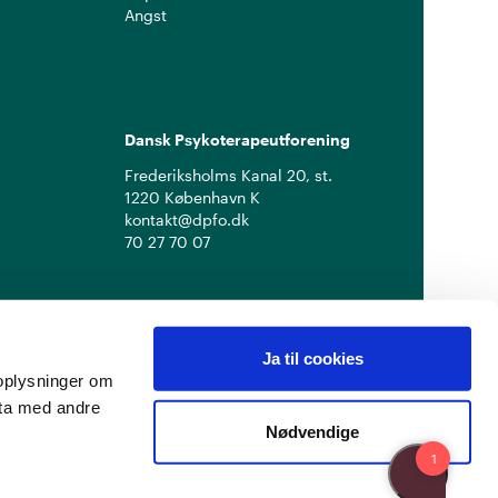
Angst
Dansk Psykoterapeutforening
Frederiksholms Kanal 20, st.
1220 København K
kontakt@dpfo.dk
70 27 70 07
Ja til cookies
å oplysninger om
ata med andre
Nødvendige
Privatlivspolitik
Cookiepolitik