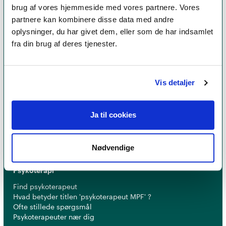
brug af vores hjemmeside med vores partnere. Vores
partnere kan kombinere disse data med andre
oplysninger, du har givet dem, eller som de har indsamlet
fra din brug af deres tjenester.
Et medlemskab af Dansk Psykoterapeutforening
Vis detaljer
er et kvalitetsstempel. Alle vores medlemmer skal
leve op til en række kriterier om uddannelse og
erfaring for at få lov til at kalde sig
psykoterapeut
Ja til cookies
MPF
Nødvendige
Psykoterapi
Find psykoterapeut
Hvad betyder titlen 'psykoterapeut MPF' ?
Ofte stillede spørgsmål
Psykoterapeuter nær dig