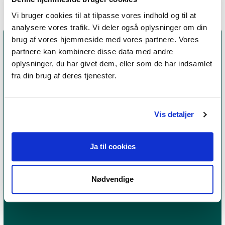
Vi bruger cookies til at tilpasse vores indhold og til at
analysere vores trafik. Vi deler også oplysninger om din
brug af vores hjemmeside med vores partnere. Vores
partnere kan kombinere disse data med andre
oplysninger, du har givet dem, eller som de har indsamlet
fra din brug af deres tjenester.
Vis detaljer
Et medlemskab af Dansk Psykoterapeutforening
Ja til cookies
er et kvalitetsstempel. Alle vores medlemmer skal
leve op til en række kriterier om uddannelse og
erfaring for at få lov til at kalde sig
psykoterapeut
Nødvendige
MPF