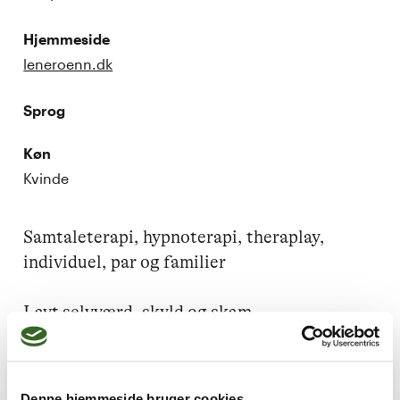
Hjemmeside
leneroenn.dk
Sprog
Køn
Kvinde
Samtaleterapi, hypnoterapi, theraplay, 
individuel, par og familier

Lavt selvværd, skyld og skam, 
barndomstraumer, krise, sorg og tab, stress, 
angst og ængstelighed, barnets trivsel
Denne hjemmeside bruger cookies