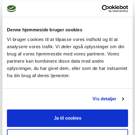
Selvværdsproblemer
Denne hjemmeside bruger cookies
ADHD, asperger, depression, angst
Vi bruger cookies til at tilpasse vores indhold og til at
analysere vores trafik. Vi deler også oplysninger om din
brug af vores hjemmeside med vores partnere. Vores
partnere kan kombinere disse data med andre
Sorg: f eks at miste et barn/ en forælder, 
oplysninger, du har givet dem, eller som de har indsamlet
skilsmisse
fra din brug af deres tjenester.
Incest
Vis detaljer
Ja til cookies
Omsorgssvigt