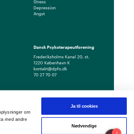
Stress
Depression
Angst
Dansk Psykoterapeutforening
Frederiksholms Kanal 20, st.
1220 København K
kontakt@dpfo.dk
70 27 70 07
Ja til cookies
å oplysninger om
ata med andre
Nødvendige
Privatlivspolitik
Cookiepolitik