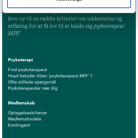
Et medlemskab af Dansk Psykoterapeutforening
er et kvalitetsstempel. Alle vores medlemmer skal
leve op til en række kriterier om uddannelse og
erfaring for at få lov til at kalde sig
psykoterapeut
MPF
Psykoterapi
Find psykoterapeut
Hvad betyder titlen 'psykoterapeut MPF' ?
Ofte stillede spørgsmål
Psykoterapeuter nær dig
Medlemskab
Optagelseskriterier
Medlemsfordele
Kontingent