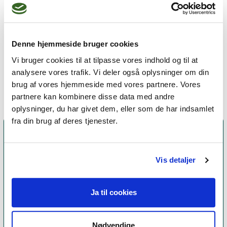
gruppeterapeutiske forløb med kvinder, 
familieterapi samt meditationsgrupper.

Parterapi, Imago og EFT - kommunikations 
Denne hjemmeside bruger cookies
problematikker - utroskab

Vi bruger cookies til at tilpasse vores indhold og til at
Stresscoach 
analysere vores trafik. Vi deler også oplysninger om din
brug af vores hjemmeside med vores partnere. Vores
partnere kan kombinere disse data med andre
oplysninger, du har givet dem, eller som de har indsamlet
fra din brug af deres tjenester.
Vis detaljer
Ja til cookies
Nødvendige