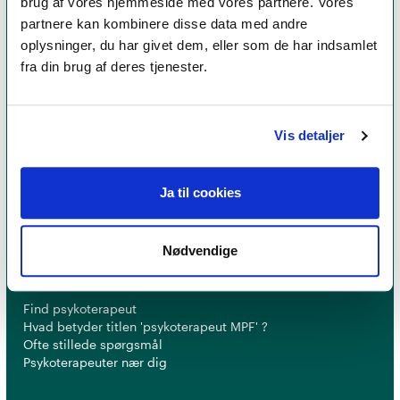
brug af vores hjemmeside med vores partnere. Vores
partnere kan kombinere disse data med andre
oplysninger, du har givet dem, eller som de har indsamlet
fra din brug af deres tjenester.
Et medlemskab af Dansk Psykoterapeutforening
Vis detaljer
er et kvalitetsstempel. Alle vores medlemmer skal
leve op til en række kriterier om uddannelse og
erfaring for at få lov til at kalde sig
psykoterapeut
Ja til cookies
MPF
Nødvendige
Psykoterapi
Find psykoterapeut
Hvad betyder titlen 'psykoterapeut MPF' ?
Ofte stillede spørgsmål
Psykoterapeuter nær dig