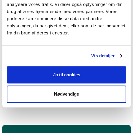
samtidig gerne vil være nysgerrig på.

analysere vores trafik. Vi deler også oplysninger om din
brug af vores hjemmeside med vores partnere. Vores
partnere kan kombinere disse data med andre
Du er velkommen til at læse mere på min 
oplysninger, du har givet dem, eller som de har indsamlet
hjemmeside (se ovenfor);

fra din brug af deres tjenester.
eller at kontakte mig direkte på tlf. 20 82 07 
27 eller mail: Lene@ArsbergTerapi.dk med 
tvivl, spørgsmål eller mhp. tid til samtale.

Vis detaljer
Ja til cookies
Nødvendige