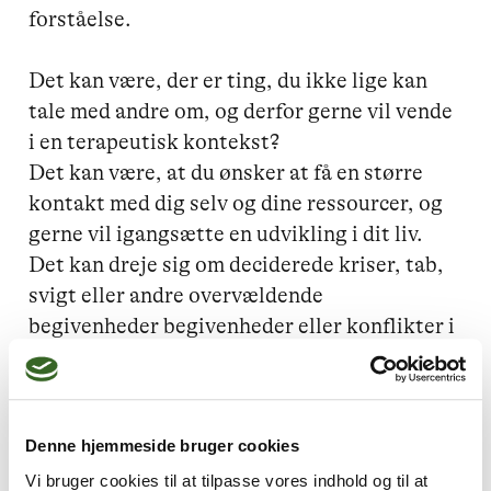
forståelse.

Det kan være, der er ting, du ikke lige kan 
tale med andre om, og derfor gerne vil vende 
i en terapeutisk kontekst? 

Det kan være, at du ønsker at få en større 
kontakt med dig selv og dine ressourcer, og 
gerne vil igangsætte en udvikling i dit liv. 
Det kan dreje sig om deciderede kriser, tab, 
svigt eller andre overvældende 
begivenheder begivenheder eller konflikter i 
dit liv, som du bliver nødt til at kigge på; 

eller det kan være, du har symptomer, som 
stress, spændinger, søvnbesvær, smerter, 
koncentrationsbesvær, angst eller 
Denne hjemmeside bruger cookies
nedtrykthed, som du ønsker hjælp til og 
Vi bruger cookies til at tilpasse vores indhold og til at