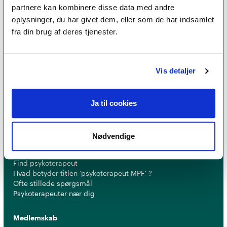
partnere kan kombinere disse data med andre
oplysninger, du har givet dem, eller som de har indsamlet
fra din brug af deres tjenester.
Et medlemskab af Dansk Psykoterapeutforening
er et kvalitetsstempel. Alle vores medlemmer skal
Vis detaljer
leve op til en række kriterier om uddannelse og
erfaring for at få lov til at kalde sig
psykoterapeut
MPF
Ja til cookies
Nødvendige
Psykoterapi
Find psykoterapeut
Hvad betyder titlen 'psykoterapeut MPF' ?
Ofte stillede spørgsmål
Psykoterapeuter nær dig
Medlemskab