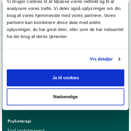
Vi bruger cookies til at tilpasse vores indhold og til at
analysere vores trafik. Vi deler også oplysninger om din
brug af vores hjemmeside med vores partnere. Vores
partnere kan kombinere disse data med andre
oplysninger, du har givet dem, eller som de har indsamlet
fra din brug af deres tjenester.
Vis detaljer
Et medlemskab af Dansk Psykoterapeutforening
er et kvalitetsstempel. Alle vores medlemmer skal
Ja til cookies
leve op til en række kriterier om uddannelse og
erfaring for at få lov til at kalde sig
psykoterapeut
MPF
Nødvendige
Psykoterapi
Find psykoterapeut