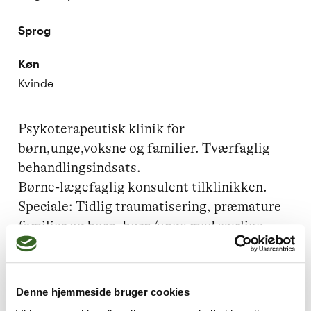
Sprog
Køn
Kvinde
Psykoterapeutisk klinik for 
børn,unge,voksne og familier. Tværfaglig 
behandlingsindsats.

Børne-lægefaglig konsulent tilklinikken.

Speciale: Tidlig traumatisering, præmature 
familier og børn, børn/unge med særlige 
behov, pleje- og adoptivbørn.Voksne med
Denne hjemmeside bruger cookies