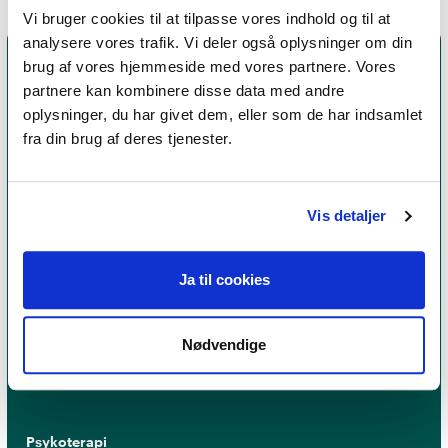
Vi bruger cookies til at tilpasse vores indhold og til at
analysere vores trafik. Vi deler også oplysninger om din
brug af vores hjemmeside med vores partnere. Vores
partnere kan kombinere disse data med andre
oplysninger, du har givet dem, eller som de har indsamlet
fra din brug af deres tjenester.
Vis detaljer
Et medlemskab af Dansk Psykoterapeutforening
Ja til cookies
er et kvalitetsstempel. Alle vores medlemmer skal
leve op til en række kriterier om uddannelse og
erfaring for at få lov til at kalde sig
psykoterapeut
Nødvendige
MPF
Psykoterapi